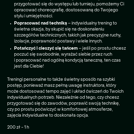
przygotować się do występu lub turnieju, pomożemy Ci
opracować choreografię, dostosowaną do Twojego
stylu i umiejętności.
Popracować nad techniką
– indywidualny trening to
świetna okazja, by skupić się na doskonaleniu
szczegółów technicznych, takich jak precyzyjne ruchy,
izolacje, poprawność postawy i wiele innych.
Potańczyć i cieszyć się tańcem
– jeśli po prostu chcesz
poczuć się swobodnie, wyrażać siebie przez ruch
i popracować nad ogólną kondycją taneczną, ten czas
jest dla Ciebie!
Treningi personalne to także świetny sposób na szybki
postęp, ponieważ masz pełną uwagę instruktora, który
może dostosować tempo zajęć i układ ćwiczeń do Twoich
indywidualnych potrzeb. Niezależnie od tego, czy chcesz
przygotować się do zawodów, poprawić swoją technikę,
czy po prostu poćwiczyć w komfortowej atmosferze,
zajęcia indywidualne to doskonała opcja.
200 zł - 1 h